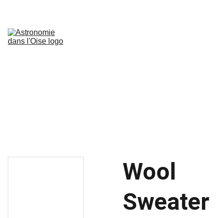
Accueil
Nébuleuses
Galaxies
Nébuleuses Planétaires & rémanents 
de supernova
Amas Globulaires
Paysages lunaires
Jupiter
Mars
Ressources
Galerie N&B
Chiffres Astronomiques
Blog
Wool
Sweater